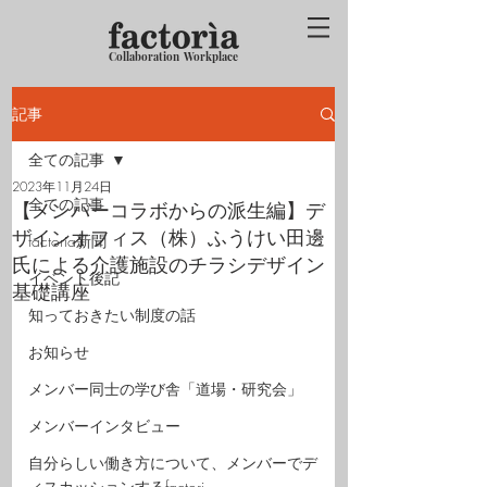
Collaboration Workplace
記事
全ての記事
2023年11月24日
全ての記事
【メンバーコラボからの派生編】デ
ザインオフィス（株）ふうけい田邊
factoria新聞
氏による介護施設のチラシデザイン
イベント後記
基礎講座
知っておきたい制度の話
お知らせ
メンバー同士の学び舎「道場・研究会」
メンバーインタビュー
自分らしい働き方について、メンバーでデ
ィスカッションするfactori