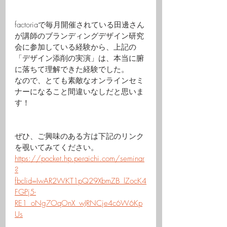
factoriaで毎月開催されている田邊さん
が講師のブランディングデザイン研究
会に参加している経験から、上記の
「デザイン添削の実演」は、本当に腑
に落ちて理解できた経験でした。
なので、とても素敵なオンラインセミ
ナーになること間違いなしだと思いま
す！
ぜひ、ご興味のある方は下記のリンク
を覗いてみてください。
https://pocket.hp.peraichi.com/seminar
?
fbclid=IwAR2WKT1pQ29XbmZB_lZocK4
FGPj5-
RE1_oNg7OqOnX_wJRNCje4c6W6Kp
Us