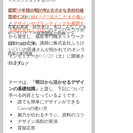
起業14年目の私が考える小さな会社の経
育児と介護が重なるダブルケアの社会
営ポイント
課題に取り組むNPO法人こだまの集い
と
デザインやブランディングを展開す
先輩起業家・経営者は、実はこんなことを
る株式会社ふうけい
のメンバーコラボ
やっていた！〜販路開拓の戦略プラ
から派生し、福祉専門職ネットワーク
ぽけっと主催、講師に株式会社ふうけ
日常のあれこれ
いCEOの田邊さんが招かれてのオンラ
西荻の町情報
インセミナーが11/25（土）に開催さ
れます。
CEOブログ
テーマは、
「明日から活かせるデザイ
ンの基礎知識」
と題し、下記について
学べる内容となっているようです。
誰でも簡単にデザインができる
Canvaの使い方
魅力が伝わるチラシ、資料のコツ
デザイン添削の実演
質疑応答