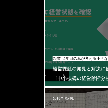
起業14年目の私が考える小さな会社
日常のあれこれ
西荻の町情報
経営課題の発見と解決に
「中小機構の経営診断分
ル」をご存知ですか？
2018年10月9日