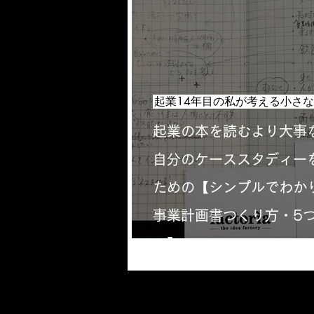
起業の本を読むより大事
自分のケーススタディー
ための【シンプルでわか
事業計画書つくり方・5
ル】