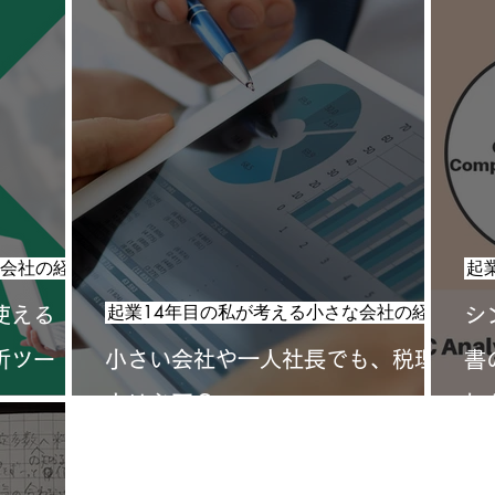
の経営ポイント
先輩起業家・経営者は、実はこんなことをやっていた！
CEOブログ
起業14年目の私が考える小さな会社の経営ポイント
起業14年目の私が考える小さな会社の経営ポイント
使える
シ
析ツー
小さい会社や一人社長でも、税理
書
士は必要？
加