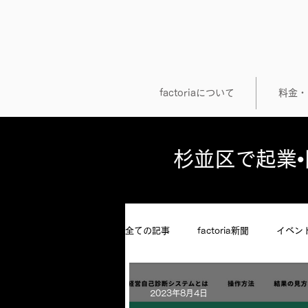
factoriaについて
料金・
​杉並区で起業
全ての記事
factoria新聞
イベン
メンバーインタビュー
自分らし
2023年8月4日