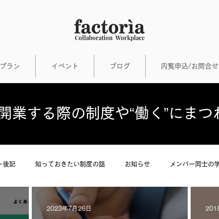
Collaboration Workplace
プラン
イベント
ブログ
内覧申込/お問合
•開業する際の制度や“働く”にま
ト後記
知っておきたい制度の話
お知らせ
メンバー同士の
い働き方について、メンバーでディスカッションするfactori
2023年7月26日
201