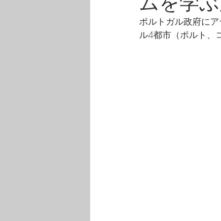
ムを学ぶ
自分らしい働き方について、メンバーで
ポルトガル政府に
ル4都市（ポルト、
先輩起業家・経営者は、実はこんな
CEOブログ