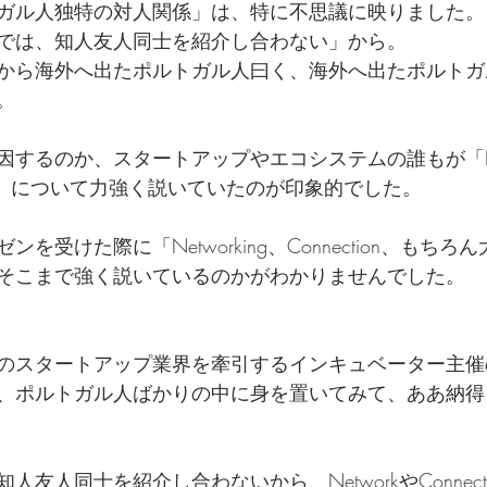
ガル人独特の対人関係」は、特に不思議に映りました。
では、知人友人同士を紹介し合わない」から。
ルから海外へ出たポルトガル人曰く、海外へ出たポルト
。
するのか、スタートアップやエコシステムの誰もが「Netw
の重要性」について力強く説いていたのが印象的でした。
を受けた際に「Networking、Connection、もち
そこまで強く説いているのかがわかりませんでした。
のスタートアップ業界を牽引するインキュベーター主催
、ポルトガル人ばかりの中に身を置いてみて、ああ納
友人同士を紹介し合わないから、NetworkやConnect