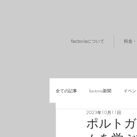
factoriaについて
料金・
全ての記事
factoria新聞
イベン
2023年10月11日
メンバー同士の学び舎「道場・研究
ポルト