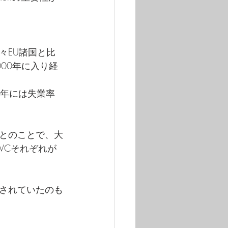
々EU諸国と比
00年に入り経
13年には失業率
。
とのことで、大
VCそれぞれが
されていたのも