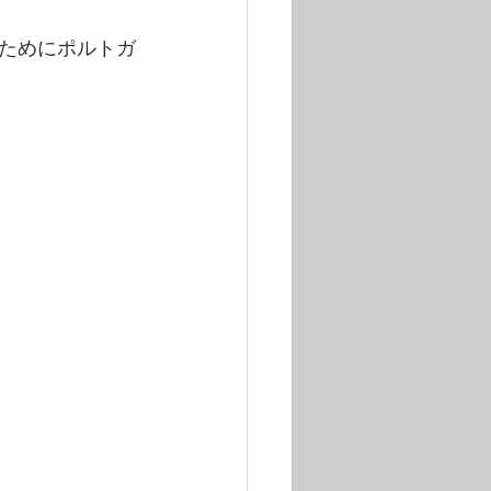
会社の経営ポイント
めにポルトガ
西荻の町情報