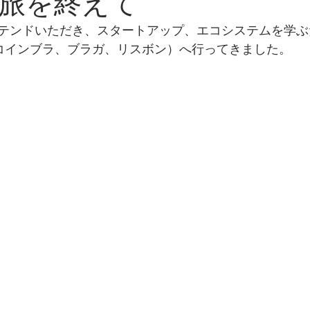
旅を終えて
ディスカッションするfactori
起業14年目の私が考える小さな
アテンドいただき、スタートアップ、エコシステムを学ぶた
コインブラ、ブラガ、リスボン）へ行ってきました。
ことをやっていた！〜販路開拓の戦略プラ
日常のあれこれ