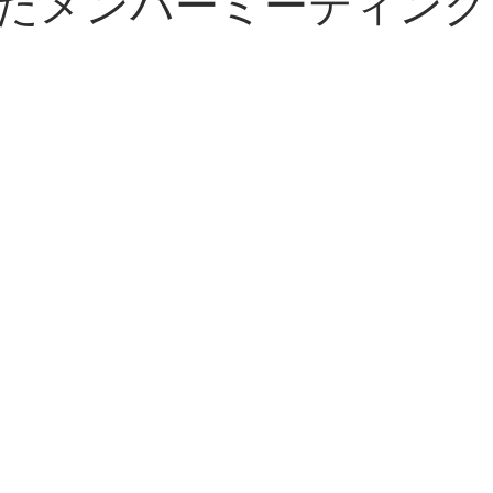
たメンバーミーティング
ディスカッションするfactori
起業14年目の私が考える小さな
ことをやっていた！〜販路開拓の戦略プラ
日常のあれこれ