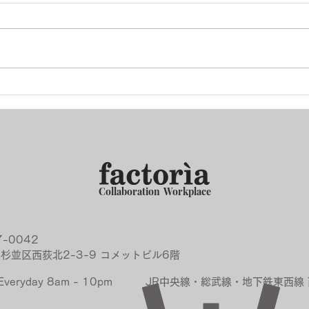
ポルトガルスタートアップ、
起業
エコシステムを学ぶ旅を終え
販路
て
協業
Collaboration Workplace
7-0042
杉並区西荻北2-3-9 コメットビル6階
Everyday 8am - 10pm
JR中央線・総武線・地下鉄東西線