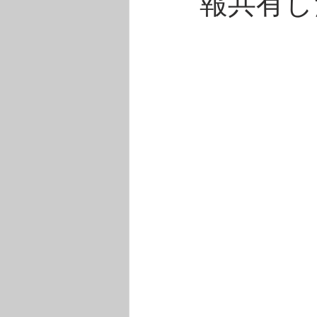
報共有し
自分らしい働き方について、メンバーで
先輩起業家・経営者は、実はこんな
CEOブログ