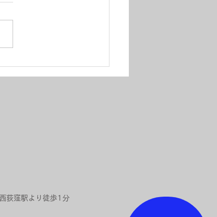
時の悩みの一つ「集客、
開拓」もメンバー同士で
して解決！
 西荻窪駅より徒歩1分