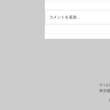
コメントを追加…
ビジネスオーナーの仕事と介
護の両立支援。factoriaとして
どんな役に立てるのか
〒16
東京都