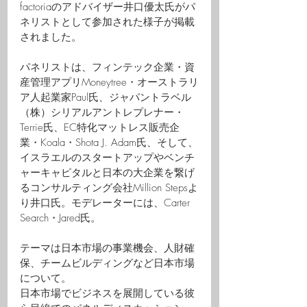
factoriaのアドバイザー井口優太氏がパ
ネリストとして参加された様子が掲載
されました。
パネリストは、フィンテック企業・資
産管理アプリMoneytree・オーストラリ
ア人起業家Paul氏、ジャパントラベル
（株）シリアルアントレプレナー・
Terrie氏、EC特化マットレス販売企
業・Koala・Shota J. Adam氏、そして、
イスラエルのスタートアップやベンチ
ャーキャピタルと日本の大企業を繋げ
るコンサルティング会社Million Stepsよ
り井口氏。モデレーターには、Carter 
Search・Jared氏。
テーマは日本市場の事業機会、人財確
保、チームビルディングなど日本市場
について。
日本市場でビジネスを展開している彼