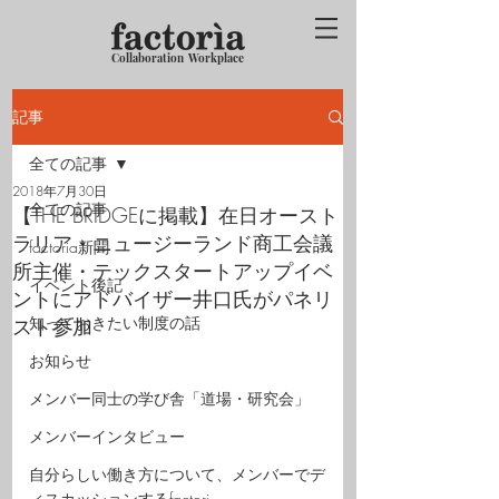
Collaboration Workplace
記事
全ての記事
2018年7月30日
全ての記事
【THE BRIDGEに掲載】在日オースト
ラリア・ニュージーランド商工会議
factoria新聞
所主催・テックスタートアップイベ
イベント後記
ントにアドバイザー井口氏がパネリ
知っておきたい制度の話
スト参加
お知らせ
メンバー同士の学び舎「道場・研究会」
メンバーインタビュー
自分らしい働き方について、メンバーでデ
ィスカッションするfactori