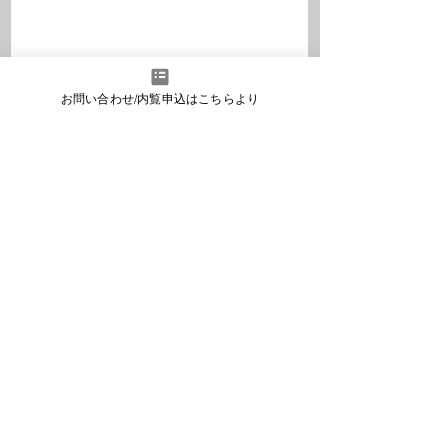
お問い合わせ/内覧申込はこちらより
コメント
東京商工会議所主催セ
創業セミナー202
コメントを追加…
ミナーに佐藤が講師登
紹介#1【100億
壇「販路開拓セミナー
に育てた実績と気
＠7/3のご案内」
な人柄のチャイル
柴田会長】