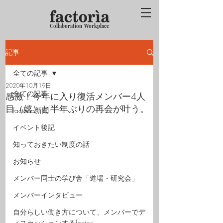
Collaboration Workplace
記事
全ての記事
2020年10月19日
全ての記事
感激！今年に入り復活メンバー4人
目（嬉）と半年ぶりの再会が叶う。
factoria新聞
イベント後記
知っておきたい制度の話
お知らせ
メンバー同士の学び舎「道場・研究会」
メンバーインタビュー
自分らしい働き方について、メンバーでデ
ィスカッションするfactori