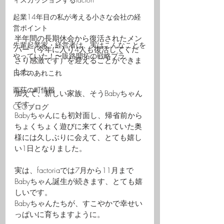
起業14年目の私が考える小さな会社の経
営ポイント
半年間の長期休会から復活されたメン
先輩起業家・経営者は、実はこんなことを
バー（今年に入り4人も復活してくだ
やっていた！〜販路開拓の戦略プラ
さり感激です）を迎えることができま
した。
日常のあれこれ
西荻の町情報
加えて、新しい家族、そうBabyちゃん
です。
CEOブログ
Babyちゃんにも初対面し、帰省前から
ちょくちょく遊びに来てくれていた奥
様には久しぶりに会えて、とても嬉し
い1日となりました。
実は、factoriaでは7月から11月まで
Babyちゃん誕生が続きます、とても嬉
しいです。
Babyちゃんたちが、すこやかで幸せい
っぱいに育ちますように。