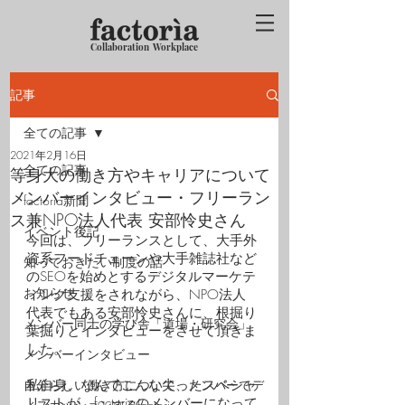
Collaboration Workplace
記事
全ての記事
2021年2月16日
全ての記事
等身大の働き方やキャリアについて
メンバーインタビュー・フリーラン
factoria新聞
ス兼NPO法人代表 安部怜史さん
イベント後記
今回は、フリーランスとして、大手外
資系フードチェーンや大手雑誌社など
知っておきたい制度の話
のSEOを始めとするデジタルマーケテ
お知らせ
ィング支援をされながら、NPO法人 
代表でもある安部怜史さんに、根掘り
メンバー同士の学び舎「道場・研究会」
葉掘りとインタビューをさせて頂きま
した。
メンバーインタビュー
自分らしい働き方について、メンバーでデ
私自身、なんでこんな尖ったスペシャ
リストが、factoriaのメンバーになって
ィスカッションするfactori