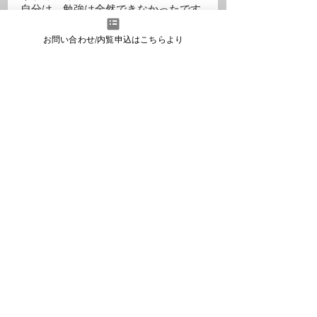
自分は、勉強は全然できなかったです
が、事業はそのくらい没頭してやりま
した。
お問い合わせ/内覧申込はこちらより
また、打算的にやらないほうがいい、
目の前にあることをやるというのも伝
えたいです。
最後に、これからやっていきたい夢を
教えてください。
今後は、引き続き世界トップレベルの
SEO・デジタルマーケティングスキル
を磨いて様々な事業の成長を支援しつ
つ、グローバルな事業を自身でも創出
していきたいと思っています。
プライベートでは、コロナ次第ですが
台湾や世界各国に移住をしたいと思っ
ています。