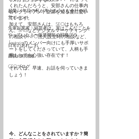
くれたんだろうと、安部さんの仕事内
起業14年目の私が考える小さな会社の経
容やクライアント企業を知る度に驚い
営ポイント
ています。
加えて、安部さんは、SEOはもちろ
先輩起業家・経営者は、実はこんなことを
ん、SNSなどデジタルマーケティング
やっていた！〜販路開拓の戦略プラ
の相談やNPO法人設立時の相談など、
factoriaのメンバー向けにも手厚いサポ
日常のあれこれ
ートをしてくださっていて、人柄も手
腕もとても心強い存在です！
西荻の町情報
CEOブログ
それでは、早速、お話を伺っていきま
しょう！
今、どんなことをされていますか？簡