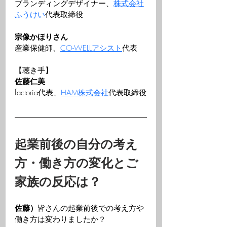
ブランディングデザイナー、
株式会社
ふうけい
代表取締役
宗像かほりさん
産業保健師、
CO-WELLアシスト
代表
【聴き手】
佐藤仁美
factoria代表、
HAM株式会社
代表取締役
起業前後の自分の考え
方・働き方の変化とご
家族の反応は？
佐藤）
皆さんの起業前後での考え方や
働き方は変わりましたか？