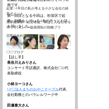
画です。
起業14年目の私が考える小さな会社の経
営ポイント
第一回目となる今回は、杉並区で起
業・副業をしている4名の方々にお話
先輩起業家・経営者は、実はこんなことを
を伺いました。
やっていた！〜販路開拓の戦略プラ
日常のあれこれ
西荻の町情報
CEOブログ
【話し手】
長谷川えみりさん
コンサート手話通訳、株式会社CSLI代
表取締役
小林ヨーコさん
NPO法人まちのおやこテーブル
代表、
会社勤務とのパラレルワーク中
田邊泰大さん