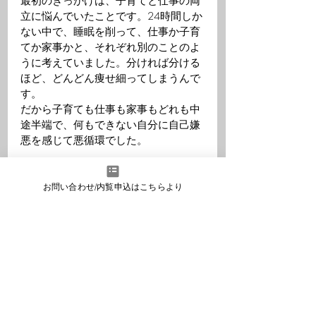
最初のきっかけは、子育てと仕事の両
立に悩んでいたことです。24時間しか
ない中で、睡眠を削って、仕事か子育
てか家事かと、それぞれ別のことのよ
うに考えていました。分ければ分ける
ほど、どんどん痩せ細ってしまうんで
す。
だから子育ても仕事も家事もどれも中
途半端で、何もできない自分に自己嫌
悪を感じて悪循環でした。
自分がやりたかった子育て関係のコミ
ュニティ作りと重なりやすかったこと
お問い合わせ/内覧申込はこちらより
もあり、自分の楽しみのために始めた
ことが、地域のためになり、子どもが
喜んでくれ、それが育児にも繋がりま
した。
みんなでご飯を食べたり、乳幼児でも
料理ができるということを教えたり、
子どもと一緒に家事をすることを遊び
にしたりするようになりました。