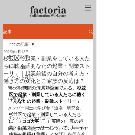
Collaboration Workplace
記事
全ての記事
2025年4月15日
全ての記事
杉並区で起業・副業をしている人た
ちに聴く「あなたの起業・副業スト
factoria新聞
ーリ」｜起業前後の自分の考え方・
イベント後記
働き方の変化とご家族の反応は？
知っておきたい制度の話
factoria新聞の肝入り企画である、
杉並
区で起業・副業している人たちに聴く
お知らせ
「あなたの起業・副業ストーリー」
メンバー同士の学び舎「道場・研究会」
杉並区で起業・副業している人たち
メンバーインタビュー
に、
（
ココ大事！
→）
実際の、真の起
業・副業ストーリーについて、factoria
自分らしい働き方について、メンバーでデ
佐藤が根掘り葉掘りとお話しを伺う企
ィスカッションするfactori