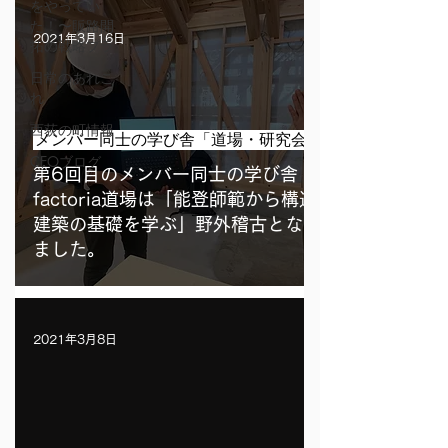
をやってい
た！〜販路開
2021年3月16日
拓の戦略プラ
日常のあれこ
れ
西荻の町情報
メンバー同士の学び舎「道場・研究会」
CEOブログ
第6回目のメンバー同士の学び舎・
factoria道場は「能登師範から構造
建築の基礎を学ぶ」野外稽古となり
ました。
2021年3月8日