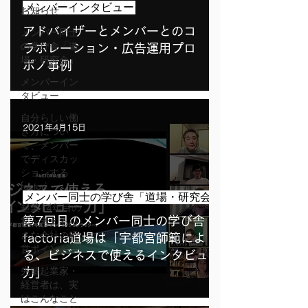
メンバーインタビュー
お知らせ
アドバイザーとメンバーとのコ
メンバー同士
の学び舎「道
ラボレーション・広告運用プロ
場・研究会」
ボノ事例
メンバーイン
タビュー
自分らしい働
2021年4月15日
き方につい
て、メンバー
でディスカッ
ションする
factori
メンバー同士の学び舎「道場・研究会」
起業14年目の
私が考える小
第7回目のメンバー同士の学び舎・
さな会社の経
factoria道場は「宇都宮師範によ
営ポイント
る、ビジネスで使えるインタビュー
先輩起業家・
力」
経営者は、実
はこんなこと